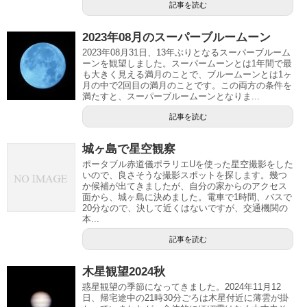
記事を読む
2023年08月のスーパーブルームーン
2023年08月31日、13年ぶりとなるスーパーブルーム
ーンを観望しました。スーパームーンとは1年間で最
も大きく見える満月のことで、ブルームーンとは1ヶ
月の中で2回目の満月のことです。この両方の条件を
満たすと、スーパーブルームーンとなりま...
記事を読む
城ヶ島で星空観察
ポータブル赤道儀ポラリエUを使った星空撮影をした
いので、良さそうな撮影スポットを探します。幾つ
か候補が出てきましたが、自分の家からのアクセス
面から、城ヶ島に決めました。電車で1時間、バスで
20分なので、決して近くはないですが、交通機関の
本...
記事を読む
木星観望2024秋
惑星観望の季節になってきました。2024年11月12
日、帰宅途中の21時30分ごろは木星付近に薄雲が掛