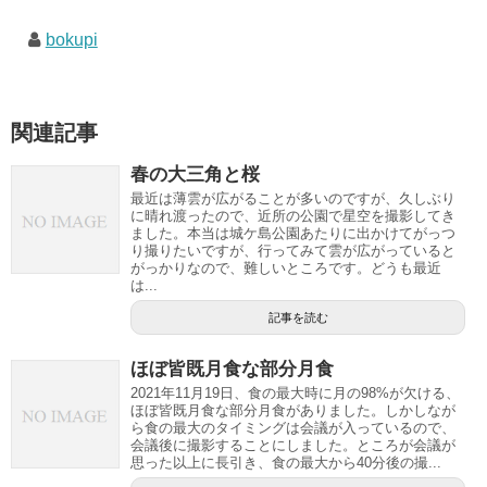
bokupi
関連記事
春の大三角と桜
最近は薄雲が広がることが多いのですが、久しぶり
に晴れ渡ったので、近所の公園で星空を撮影してき
ました。本当は城ケ島公園あたりに出かけてがっつ
り撮りたいですが、行ってみて雲が広がっていると
がっかりなので、難しいところです。どうも最近
は...
記事を読む
ほぼ皆既月食な部分月食
2021年11月19日、食の最大時に月の98%が欠ける、
ほぼ皆既月食な部分月食がありました。しかしなが
ら食の最大のタイミングは会議が入っているので、
会議後に撮影することにしました。ところが会議が
思った以上に長引き、食の最大から40分後の撮...