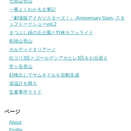
七星山登山
一番よくわかる古事記
『劇場版アイカツスターズ！』-Anniversary Stars- スタ
ッフトークショーvol.2
まつぶし緑の丘公園と竹林カフェライド
前掛山登山
カルディイタリアーノ
白コリ3匹とゴールデンアカヒレ3匹をお出迎え
笠ヶ岳登山
顔検出してサムネイルを自動生成
湯温計を購入
生麦事件ライド
ページ
About
Profile