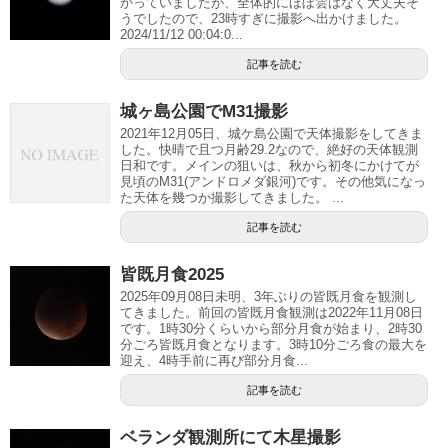
かっていましたが、全体的にほぼ雲はなく大丈夫そ
うでしたので、23時すぎに撮影へ出かけました。
2024/11/12 00:04:0...
記事を読む
城ヶ島公園でM31撮影
2021年12月05日、城ケ島公園で天体撮影をしてきま
した。快晴で且つ月齢29.2なので、絶好の天体観測
日和です。メインの狙いは、秋から初冬にかけてが
見頃のM31(アンドロメダ銀河)です。その他気になっ
た天体を幾つか撮影してきました。 ...
記事を読む
皆既月食2025
2025年09月08日未明、3年ぶりの皆既月食を観測し
てきました。前回の皆既月食観測は2022年11月08日
です。1時30分くらいから部分月食が始まり、2時30
分ごろ皆既月食となります。3時10分ごろ食の最大を
迎え、4時手前に再び部分月食...
記事を読む
ベランダ観測所にて木星撮影