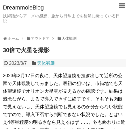
DreammoleBlog
技術話からアニメの感想、旅から日常までを徒然に綴っている日
記
ホーム
アウトドア
天体観測
30倍で火星を撮影
2023/3/7
天体観測
2023年2月17日の夜に、天体望遠鏡を担ぎ出して近所の公
園で天体観測してみました。最初の狙いは、市街地でも天
体望遠鏡でオリオン大星雲が見えるかの確認です。結果は
残念ながら、まるで導入できずに終了です。そもそも肉眼
で見えないし、天体望遠鏡でも見えるのか分からない状態
ですので、導入正否すら判断できない状況でした。とはい
え4等星程度の明るさなら見えるはず……。冬も終わりに近