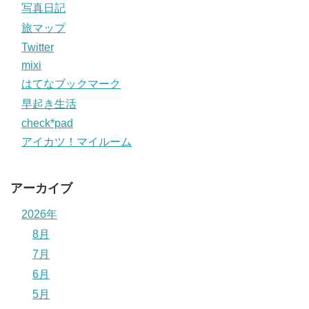
写真日記
旅マップ
Twitter
mixi
はてなブックマーク
早起き生活
check*pad
アイカツ！マイルーム
アーカイブ
2026年
8月
7月
6月
5月