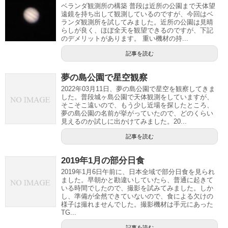
ベランダ観測所の構築 普段は近所の公園まで天体望
遠鏡を持ち出して観測しているのですが、今回はベ
ランダ観測所を試してみました。近所の公園は見晴
らしが良く、ほぼ全天を観望できるのですが、下記
のデメリットがあります。 重い機材の持...
記事を読む
夢の島公園で星空観察
2022年03月11日、夢の島公園で星空を観察してきま
した。普段城ヶ島公園で天体観測をしていますが、
そこそこ遠いので、もう少し近場を探したところ、
夢の島公園の名前が挙がっていたので、どのくらい
見えるのか試しに出かけてみました。20...
記事を読む
2019年1月の部分日食
2019年1月6日午前に、日本全域で部分日食を見られ
ました。早朝かと勘違いしていたら、普通に起きて
いる時間でしたので、撮影を試みてみました。しか
し、準備が全然できていないので、食による欠けの
様子は撮れませんでした。撮影機材は手元にあった
TG...
記事を読む