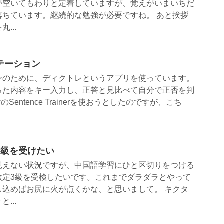
が空いてもわりと定着していますが、覚えがいまいちだ
落ちています。継続的な勉強が必要ですね。 あと挨拶
...
テーション
ンのために、ディクトレというアプリを使っています。
った内容をキー入力し、正答と見比べて自分で正否を判
Sentence Trainerを使おうとしたのですが、こち
3級を受けたい
見えない状況ですが、中国語学習にひと区切りをつける
検定3級を受検したいです。これまでダラダラとやって
し込めばお尻に火が点くかな、と思いまして。 キクタ
...