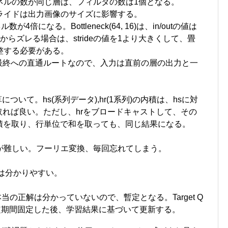
ネルの数が同じ層は、フィルタの数は1個となる。
ライドは出力画像のサイズに影響する。
ル数が4倍になる。Bottleneck(64, 16)は、in/outの値は
らズレる場合は、strideの値を1より大きくして、畳
整する必要がある。
頭から最終への直通ルートなので、入力は直前の層の出力と一
計算について。hs(系列データ),hr(1系列)の内積は、hsに対
取れば良い。ただし、hrをブロードキャストして、その
ル積を取り、行単位で和を取っても、同じ結果になる。
が難しい。フーリエ変換、毎回忘れてしまう。
は分かりやすい。
当の正解は分かっていないので、暫定となる。Target Q
。一定期間固定した後、学習結果に基づいて更新する。