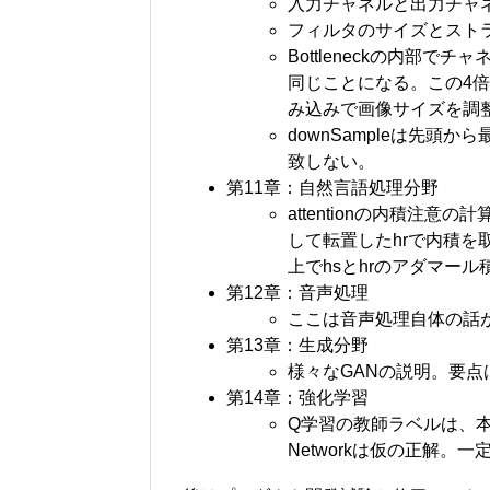
入力チャネルと出力チャ
フィルタのサイズとスト
Bottleneckの内部でチャネ
同じことになる。この4倍か
み込みで画像サイズを調
downSampleは先
致しない。
第11章：自然言語処理分野
attentionの内積注意の
して転置したhrで内積を
上でhsとhrのアダマー
第12章：音声処理
ここは音声処理自体の話
第13章：生成分野
様々なGANの説明。要点
第14章：強化学習
Q学習の教師ラベルは、本
Networkは仮の正解