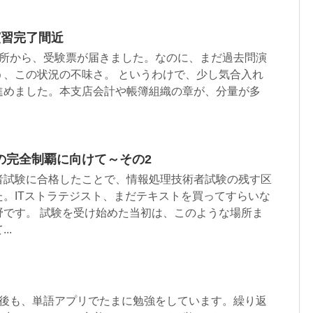
演習完了間近
議所から、受験票が届きました。なのに、まだ過去問演
う、この状況の不味さ。 というわけで、少し気合入れ
進めました。本支店会計や帳簿組織の章が、分量が多
の完全制覇に向けて～その2
者試験に合格したことで、情報処理技術者試験の残す区
。ITストラテジスト、まだテキストを買ってすらいな
野です。 試験を受け始めた当初は、このような場所ま
..
格後も、単語アプリでたまに勉強をしています。繰り返