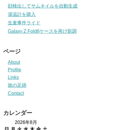
顔検出してサムネイルを自動生成
湯温計を購入
生麦事件ライド
Galaxy Z Fold6ケースを再び新調
ページ
About
Profile
Links
旅の足跡
Contact
カレンダー
2026年8月
日
月
火
水
木
金
土