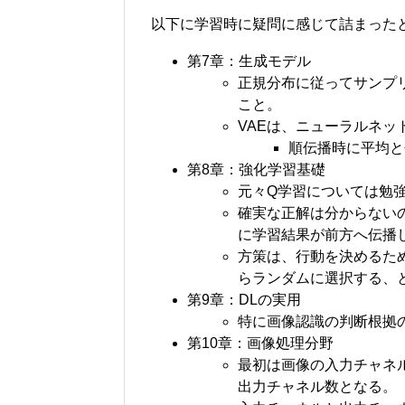
以下に学習時に疑問に感じて詰まった
第7章：生成モデル
正規分布に従ってサンプ
こと。
VAEは、ニューラルネ
順伝播時に平均と
第8章：強化学習基礎
元々Q学習については勉
確実な正解は分からない
に学習結果が前方へ伝播
方策は、行動を決めるた
らランダムに選択する、
第9章：DLの実用
特に画像認識の判断根拠
第10章：画像処理分野
最初は画像の入力チャネル
出力チャネル数となる。