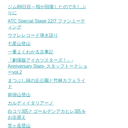
ジム89日目～指が回復したので久しぶ
りに
ATC Special Stage 22/7 ファンミーテ
ィング
ウクレレコード弾き語り
七星山登山
一番よくわかる古事記
『劇場版アイカツスターズ！』-
Anniversary Stars- スタッフトークショ
ーvol.2
まつぶし緑の丘公園と竹林カフェライ
ド
前掛山登山
カルディイタリアーノ
白コリ3匹とゴールデンアカヒレ3匹を
お出迎え
笠ヶ岳登山